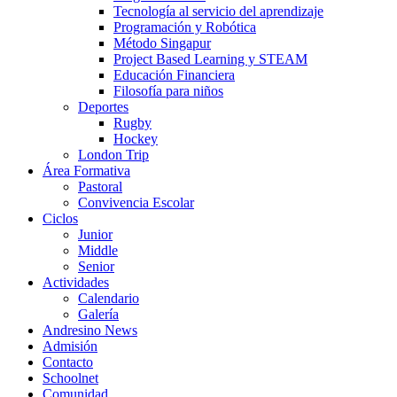
Tecnología al servicio del aprendizaje
Programación y Robótica
Método Singapur
Project Based Learning y STEAM
Educación Financiera
Filosofía para niños
Deportes
Rugby
Hockey
London Trip
Área Formativa
Pastoral
Convivencia Escolar
Ciclos
Junior
Middle
Senior
Actividades
Calendario
Galería
Andresino News
Admisión
Contacto
Schoolnet
Comunidad