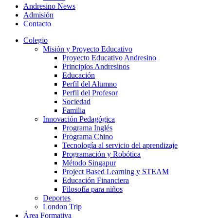
Andresino News
Admisión
Contacto
Colegio
Misión y Proyecto Educativo
Proyecto Educativo Andresino
Principios Andresinos
Educación
Perfil del Alumno
Perfil del Profesor
Sociedad
Familia
Innovación Pedagógica
Programa Inglés
Programa Chino
Tecnología al servicio del aprendizaje
Programación y Robótica
Método Singapur
Project Based Learning y STEAM
Educación Financiera
Filosofía para niños
Deportes
London Trip
Área Formativa