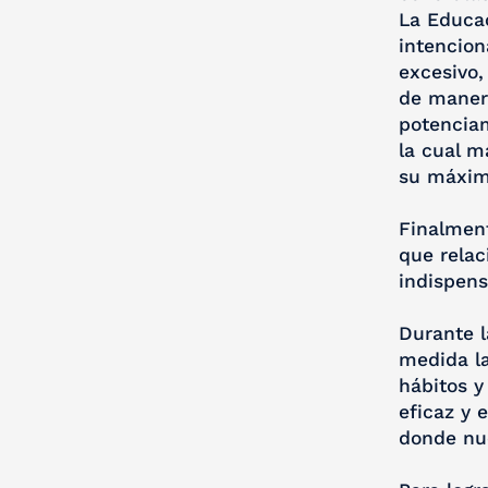
La Educac
intencion
excesivo,
de manera
potenciam
la cual m
su máximo
Finalment
que relac
indispens
Durante l
medida la
hábitos y
eficaz y 
donde nu