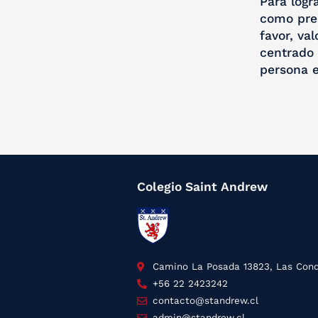
Para logr
como prem
favor, va
centrado 
persona e
Colegio Saint Andrew
Camino La Posada 13823, Las Con
+56 22 2423242
contacto@standrew.cl
admin@standrew.cl