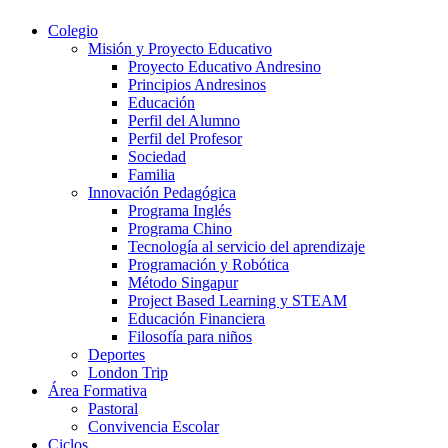
Colegio
Misión y Proyecto Educativo
Proyecto Educativo Andresino
Principios Andresinos
Educación
Perfil del Alumno
Perfil del Profesor
Sociedad
Familia
Innovación Pedagógica
Programa Inglés
Programa Chino
Tecnología al servicio del aprendizaje
Programación y Robótica
Método Singapur
Project Based Learning y STEAM
Educación Financiera
Filosofía para niños
Deportes
London Trip
Área Formativa
Pastoral
Convivencia Escolar
Ciclos