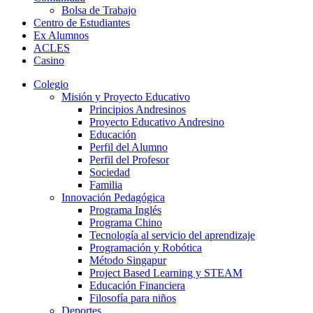
Bolsa de Trabajo
Centro de Estudiantes
Ex Alumnos
ACLES
Casino
Colegio
Misión y Proyecto Educativo
Principios Andresinos
Proyecto Educativo Andresino
Educación
Perfil del Alumno
Perfil del Profesor
Sociedad
Familia
Innovación Pedagógica
Programa Inglés
Programa Chino
Tecnología al servicio del aprendizaje
Programación y Robótica
Método Singapur
Project Based Learning y STEAM
Educación Financiera
Filosofía para niños
Deportes