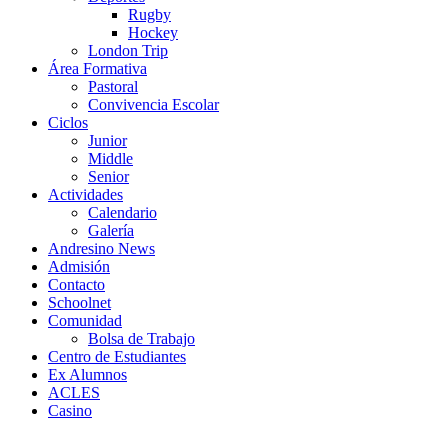
Rugby
Hockey
London Trip
Área Formativa
Pastoral
Convivencia Escolar
Ciclos
Junior
Middle
Senior
Actividades
Calendario
Galería
Andresino News
Admisión
Contacto
Schoolnet
Comunidad
Bolsa de Trabajo
Centro de Estudiantes
Ex Alumnos
ACLES
Casino