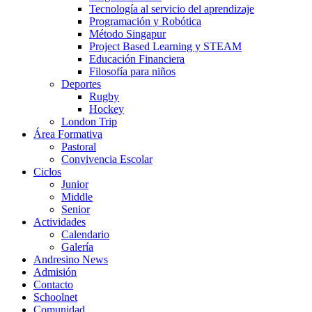
Tecnología al servicio del aprendizaje
Programación y Robótica
Método Singapur
Project Based Learning y STEAM
Educación Financiera
Filosofía para niños
Deportes
Rugby
Hockey
London Trip
Área Formativa
Pastoral
Convivencia Escolar
Ciclos
Junior
Middle
Senior
Actividades
Calendario
Galería
Andresino News
Admisión
Contacto
Schoolnet
Comunidad