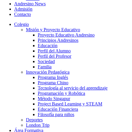
Andresino News
Admisión
Contacto
Colegio
Misión y Proyecto Educativo
Proyecto Educativo Andresino
Principios Andresinos
Educación
Perfil del Alumno
Perfil del Profesor
Sociedad
Familia
Innovación Pedagógica
Programa Inglés
Programa Chino
Tecnología al servicio del aprendizaje
Programación y Robótica
Método Singapur
Project Based Learning y STEAM
Educación Financiera
Filosofía para niños
Deportes
London Trip
Área Formativa