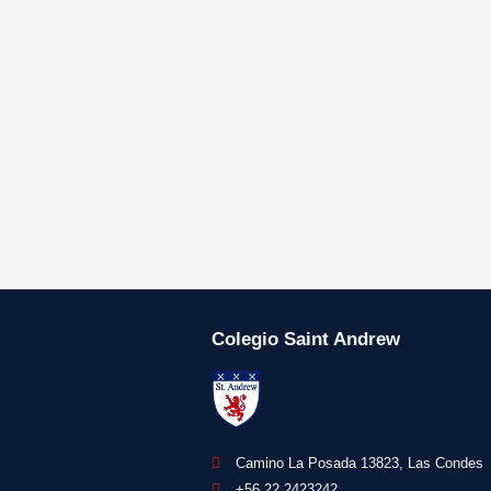
Colegio Saint Andrew
Camino La Posada 13823, Las Condes
+56 22 2423242