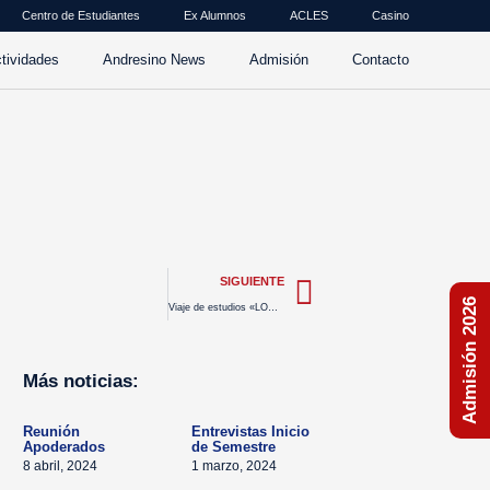
Centro de Estudiantes
Ex Alumnos
ACLES
Casino
tividades
Andresino News
Admisión
Contacto
SIGUIENTE
Admisión 2026
Viaje de estudios «LONDRES 2023»
Más noticias:
Reunión
Entrevistas Inicio
Apoderados
de Semestre
8 abril, 2024
1 marzo, 2024