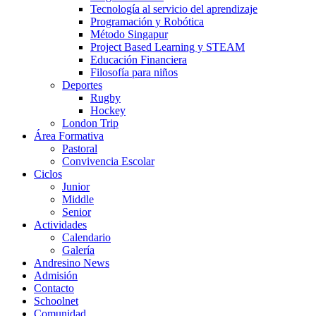
Tecnología al servicio del aprendizaje
Programación y Robótica
Método Singapur
Project Based Learning y STEAM
Educación Financiera
Filosofía para niños
Deportes
Rugby
Hockey
London Trip
Área Formativa
Pastoral
Convivencia Escolar
Ciclos
Junior
Middle
Senior
Actividades
Calendario
Galería
Andresino News
Admisión
Contacto
Schoolnet
Comunidad