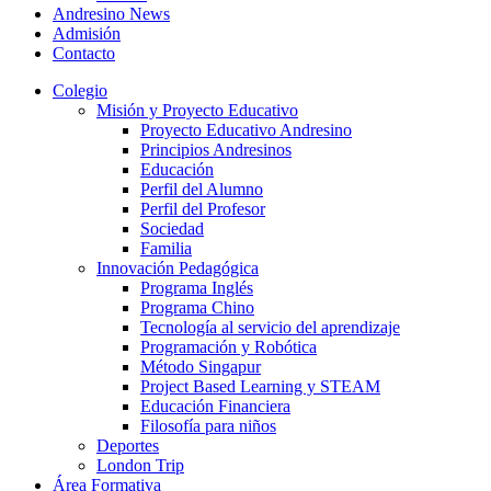
Andresino News
Admisión
Contacto
Colegio
Misión y Proyecto Educativo
Proyecto Educativo Andresino
Principios Andresinos
Educación
Perfil del Alumno
Perfil del Profesor
Sociedad
Familia
Innovación Pedagógica
Programa Inglés
Programa Chino
Tecnología al servicio del aprendizaje
Programación y Robótica
Método Singapur
Project Based Learning y STEAM
Educación Financiera
Filosofía para niños
Deportes
London Trip
Área Formativa