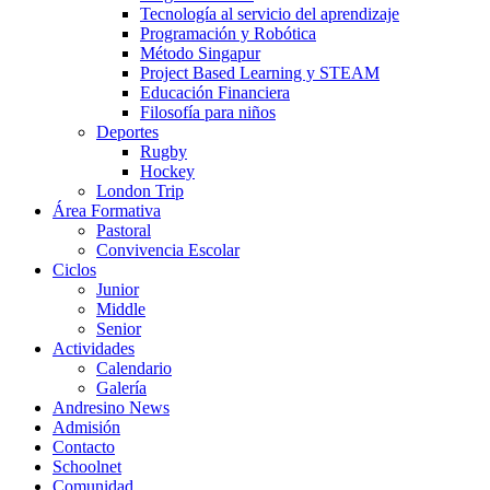
Tecnología al servicio del aprendizaje
Programación y Robótica
Método Singapur
Project Based Learning y STEAM
Educación Financiera
Filosofía para niños
Deportes
Rugby
Hockey
London Trip
Área Formativa
Pastoral
Convivencia Escolar
Ciclos
Junior
Middle
Senior
Actividades
Calendario
Galería
Andresino News
Admisión
Contacto
Schoolnet
Comunidad